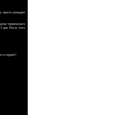
, просто разъедает
кроме термического
3 дня. После этого
.
о и сердито".