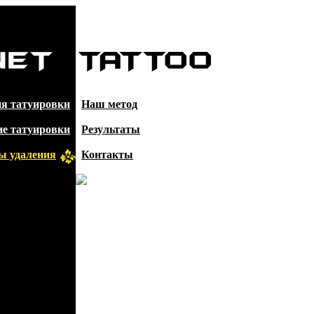
я татуировки
Наш метод
е татуировки
Результаты
ы удаления
Контакты