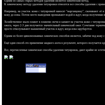
Одним из самых старых методов удаления является химический метод.
К химическому методу удаления татуировки относятся все способы удаления с прим
Например, на участок кожи с татуировкой наносят "марганцовку", смачивают её и
кожу до язвы. Потом место выведения промывают водой и ждут, когда полученная я
Хозяйственное мыло плавят в пламени свечи и капают на участок кожи с татуиров
ожога, через 2-3 дня получается значительный химический ожог. Сочетание термич
просто отколупывают выжженный участок и ждут, когда язва зарубцуется.
Одним из более цивилизованных химических способов является, забитие под кожу с
Ещё один способ-это применение жидкого азота в результате, которого получается к
Все, перечисленные химические способы удаления татуировок, дают крайне не эстети