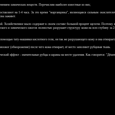
енением химических веществ. Перечислим наиболее известные из них;
 оставляют на 1-4 часа. За это время "марганцовка", являющаяся сильным окислителем
зва заживет.
кой. Хозяйственное мыло содержит в своем составе большой процент щелочи. Поэтому 
еского и химического ожогов полностью разрушает структуру кожи на всю глубину за 2-
 помощью тату-машинки кислотного геля, он так же разрушающего кожу и она отмирает
риоожог (обморожение) после чего кожа отмирает, её место заполняет рубцовая ткань.
ческий эффект - значительные рубцы и шрамы на месте удаления. Как говорится: "Дёшев